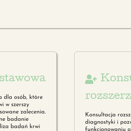
dstawowa
Konsu
rozszer
 dla osób, które
i w szerszy
sowane zalecenia.
Konsultacja rozs
ne badanie
diagnostyki i poz
liza badań krwi
funkcjonowaniu 