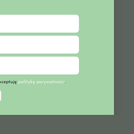
kceptuję
politykę porywatności
.
keyboard_arrow_up