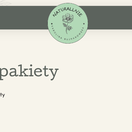
 pakiety
ty