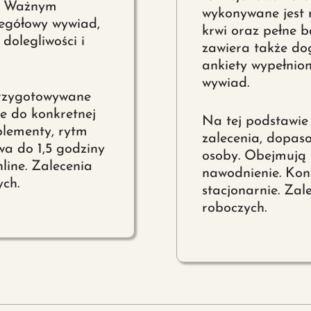
a. Ważnym
wykonywane jest 
zegółowy wywiad,
krwi oraz pełne 
dolegliwości i
zawiera także do
ankiety wypełnion
wywiad.
przygotowywane
e do konkretnej
Na tej podstawie
plementy, rytm
zalecenia, dopaso
wa do 1,5 godziny
osoby. Obejmują 
line. Zalecenia
nawodnienie. Kon
ych.
stacjonarnie. Zal
roboczych.