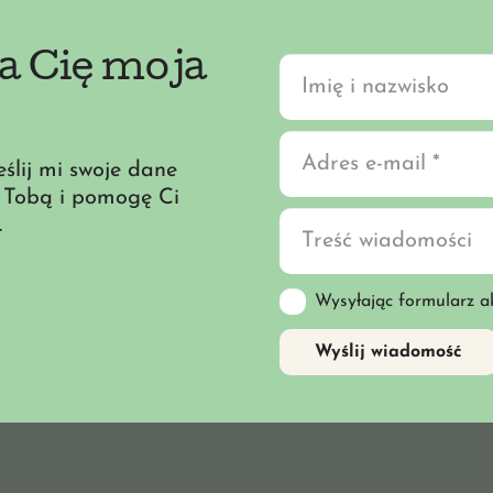
a Cię moja
eślij mi swoje dane
z Tobą i pomogę Ci
.
Wysyłając formularz a
Wyślij wiadomość