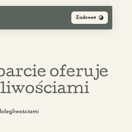
Zadzwoń
parcie oferuje
liwościami
dolegliwościami